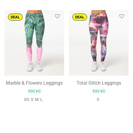
DEAL
DEAL
Marble & Flowers Leggings
Total Glitch Leggings
590
Kč
590
Kč
XS S M L
S