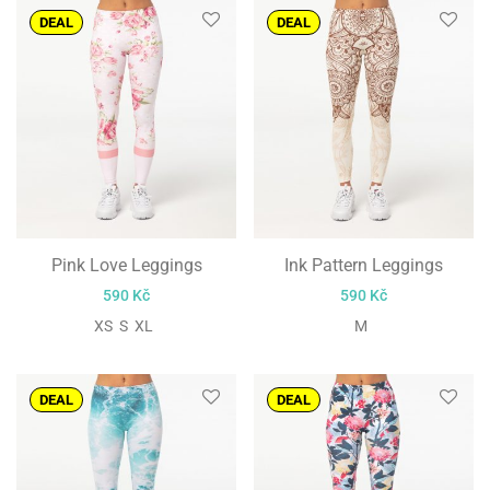
DEAL
DEAL
Pink Love Leggings
Ink Pattern Leggings
590
Kč
590
Kč
XS S XL
M
DEAL
DEAL