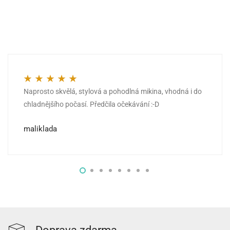
Naprosto skvělá, stylová a pohodlná mikina, vhodná i do
Hodnocení
5
z 5
chladnějšího počasí. Předčila očekávání :-D
maliklada