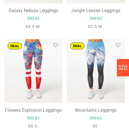
Galaxy Nebula Leggings
Jungle Leaves Leggings
590
Kč
590
Kč
XS S M
XS S M
DEAL
DEAL
SLEVA
300 KČ
Flowers Explosion Leggings
Mountains Leggings
590
Kč
590
Kč
XS S
XS