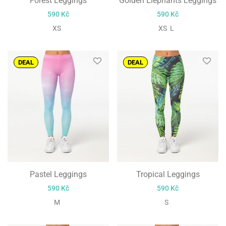
Forest Leggings
Golden Elephants Leggings
590
Kč
590
Kč
XS
XS L
DEAL
DEAL
Pastel Leggings
Tropical Leggings
590
Kč
590
Kč
M
S