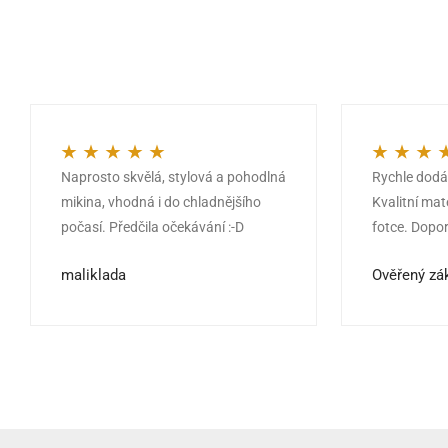
Naprosto skvělá, stylová a pohodlná
Rychle dodán
Hodnocení
5
z 5
Hodnocení
5
mikina, vhodná i do chladnějšího
Kvalitní mat
počasí. Předčila očekávání :-D
fotce. Dopor
maliklada
Ověřený zá