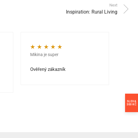
Next
Inspiration: Rural Living
Mikina je super
Kvalit
Hodnocení
5
z 5
Hodno
jedno
Ověřený zákazník
Ověře
SLEVA
300 KČ