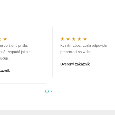
í do 2 dnů přišla.
Kvalitní zboží, zcela odpovídá
z 5
Hodnocení
5
z 5
eriál. Vypadá jako na
prezentaci na webu
učuji.
Ověřený zákazník
kazník