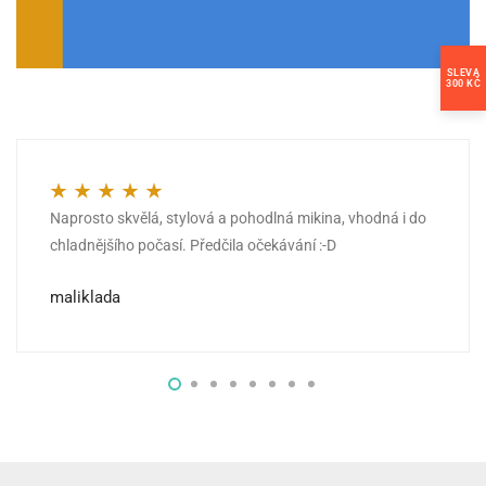
SLEVA
300 KČ
Naprosto skvělá, stylová a pohodlná mikina, vhodná i do
Hodnocení
5
z 5
chladnějšího počasí. Předčila očekávání :-D
maliklada