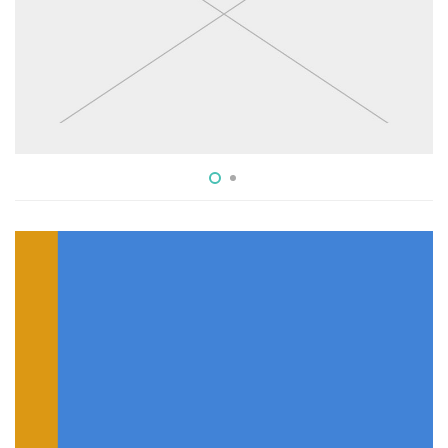
fadeInDown