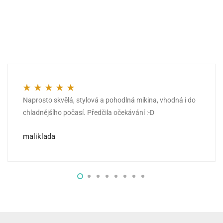
Naprosto skvělá, stylová a pohodlná mikina, vhodná i do
Hodnocení
5
z 5
chladnějšího počasí. Předčila očekávání :-D
maliklada