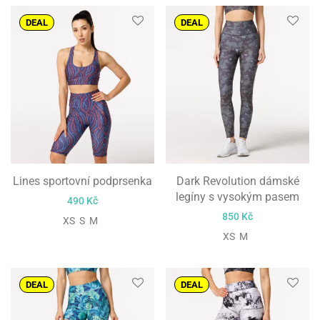
DEAL
DEAL
Lines sportovní podprsenka
Dark Revolution dámské
legíny s vysokým pasem
490
Kč
850
Kč
XS S M
XS M
DEAL
DEAL