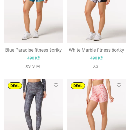
Blue Paradise fitness šortky
White Marble fitness šortky
490
Kč
490
Kč
XS S M
XS
DEAL
DEAL