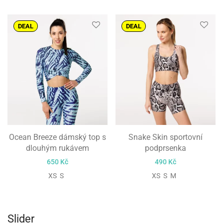
DEAL
DEAL
Ocean Breeze dámský top s
Snake Skin sportovní
dlouhým rukávem
podprsenka
650
Kč
490
Kč
XS S
XS S M
Slider