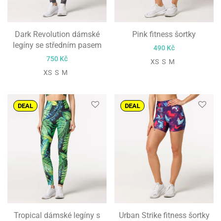
Dark Revolution dámské
Pink fitness šortky
legíny se středním pasem
490
Kč
750
Kč
XS S M
XS S M
DEAL
DEAL
Tropical dámské legíny s
Urban Strike fitness šortky