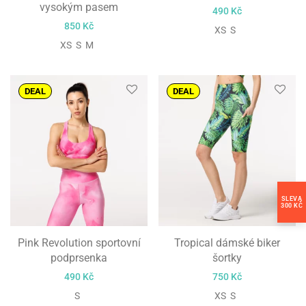
vysokým pasem
490
Kč
850
Kč
XS S
XS S M
DEAL
DEAL
SLEVA
300 KČ
Pink Revolution sportovní
Tropical dámské biker
podprsenka
šortky
490
Kč
750
Kč
S
XS S