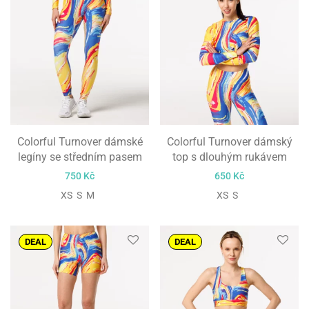
Colorful Turnover dámské
Colorful Turnover dámský
legíny se středním pasem
top s dlouhým rukávem
750
Kč
650
Kč
XS S M
XS S
DEAL
DEAL