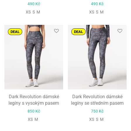
490
Kč
490
Kč
XS S M
XS S M
DEAL
DEAL
Dark Revolution dámské
Dark Revolution dámské
legíny s vysokým pasem
legíny se středním pasem
850
Kč
750
Kč
XS M
XS S M