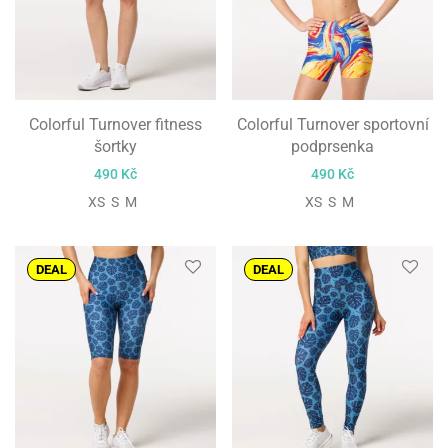
Colorful Turnover fitness
Colorful Turnover sportovní
šortky
podprsenka
490
Kč
490
Kč
XS S M
XS S M
DEAL
DEAL