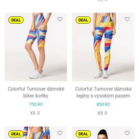
DEAL
DEAL
Colorful Turnover dámské
Colorful Turnover dámské
biker šortky
legíny s vysokým pasem
750
Kč
850
Kč
XS S
XS S
DEAL
DEAL