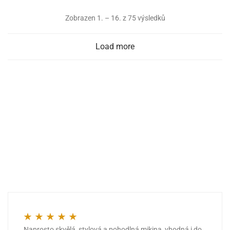
Zobrazen 1. – 16. z 75 výsledků
Load more
Naprosto skvělá, stylová a pohodlná mikina, vhodná i do