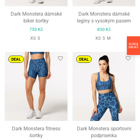
Dark Monstera dámské
Dark Monstera dámské
biker šortky
legíny s vysokým pasem
750
Kč
850
Kč
XS S
XS S M
SLEVA
300 KČ
DEAL
DEAL
Dark Monstera fitness
Dark Monstera sportovní
šortky
podprsenka