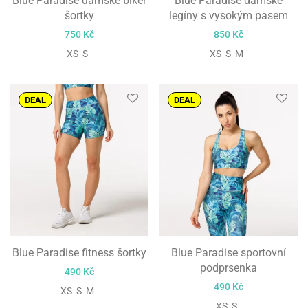
Blue Paradise dámské biker
Blue Paradise dámské
šortky
legíny s vysokým pasem
750
Kč
850
Kč
XS S
XS S M
DEAL
DEAL
Blue Paradise fitness šortky
Blue Paradise sportovní
podprsenka
490
Kč
490
Kč
XS S M
XS S