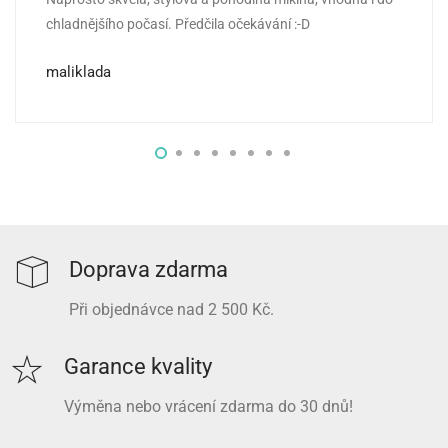
Hodnocení
5
z 5
chladnějšího počasí. Předčila očekávání :-D
maliklada
Doprava zdarma
Při objednávce nad 2 500 Kč.
Garance kvality
Výměna nebo vrácení zdarma do 30 dnů!