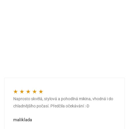
Naprosto skvělá, stylová a pohodlná mikina, vhodná i do
Hodnocení
5
z 5
chladnějšího počasí. Předčila očekávání :-D
maliklada