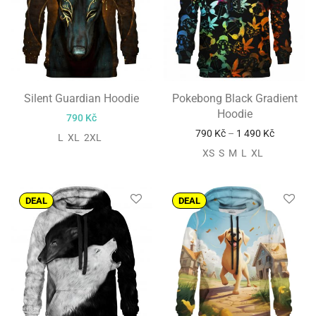
Silent Guardian Hoodie
Pokebong Black Gradient
Hoodie
790
Kč
790
Kč
–
1 490
Kč
L XL 2XL
XS S M L XL
DEAL
DEAL