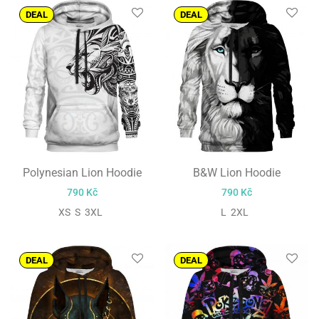
DEAL
DEAL
Polynesian Lion Hoodie
B&W Lion Hoodie
790
Kč
790
Kč
XS S 3XL
L 2XL
DEAL
DEAL