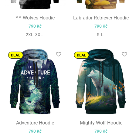
YY Wolves Hoodie
Labrador Retriever Hoodie
790
Kč
790
Kč
2XL 3XL
S L
DEAL
DEAL
Adventure Hoodie
Mighty Wolf Hoodie
790
Kč
790
Kč