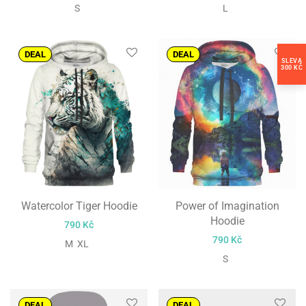
S
L
DEAL
DEAL
SLEVA
300 KČ
Watercolor Tiger Hoodie
Power of Imagination
Hoodie
790
Kč
790
Kč
M XL
S
DEAL
DEAL