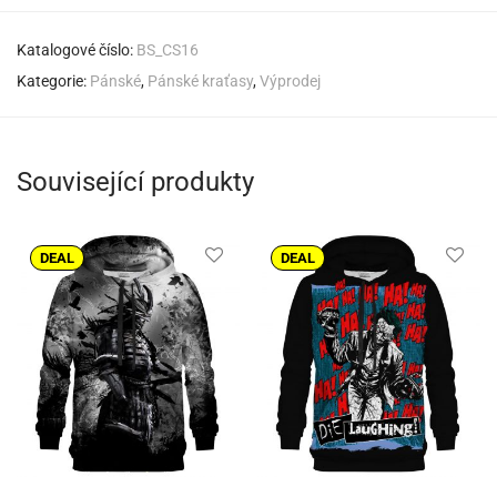
Katalogové číslo:
BS_CS16
Kategorie:
Pánské
,
Pánské kraťasy
,
Výprodej
Související produkty
DEAL
DEAL