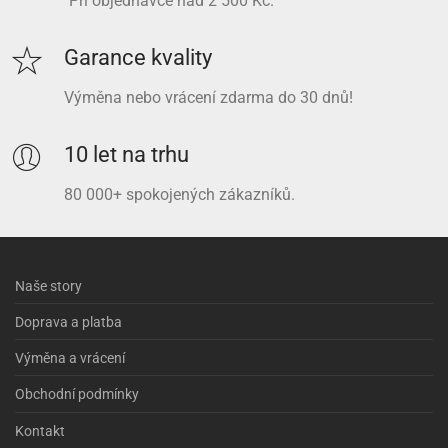
Při objednávce nad 2 500 Kč.
Garance kvality
Výměna nebo vrácení zdarma do 30 dnů!
10 let na trhu
80 000+ spokojených zákazníků.
Naše story
Doprava a platba
Výměna a vrácení
Obchodní podmínky
Kontakt