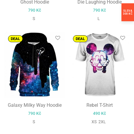
Ghost Hoodie
Die Laughing Hoodie
790
Kč
790
Kč
SLEVA
300 KČ
S
L
DEAL
DEAL
Galaxy Milky Way Hoodie
Rebel T-Shirt
790
Kč
490
Kč
S
XS 2XL