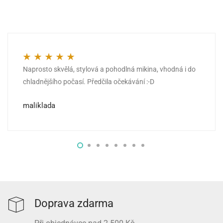
Naprosto skvělá, stylová a pohodlná mikina, vhodná i do
Hodnocení
5
z 5
chladnějšího počasí. Předčila očekávání :-D
maliklada
Doprava zdarma