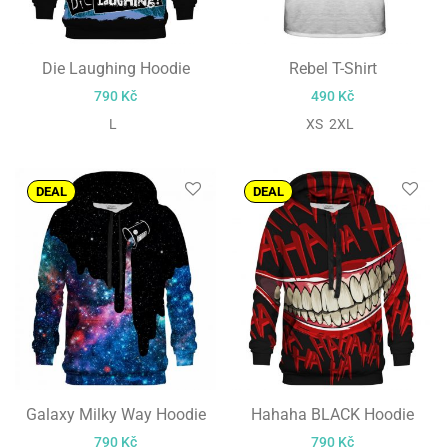
Die Laughing Hoodie
Rebel T-Shirt
790
Kč
490
Kč
L
XS 2XL
DEAL
DEAL
Galaxy Milky Way Hoodie
Hahaha BLACK Hoodie
790
Kč
790
Kč