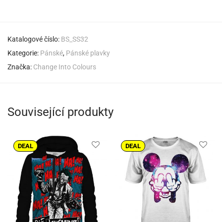
Katalogové číslo:
BS_SS32
Kategorie:
Pánské
,
Pánské plavky
Značka:
Change Into Colours
Související produkty
DEAL
DEAL