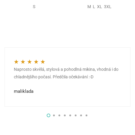
S
M L XL 3XL
Naprosto skvělá, stylová a pohodlná mikina, vhodná i do
Hodnocení
5
z 5
chladnějšího počasí. Předčila očekávání :-D
maliklada