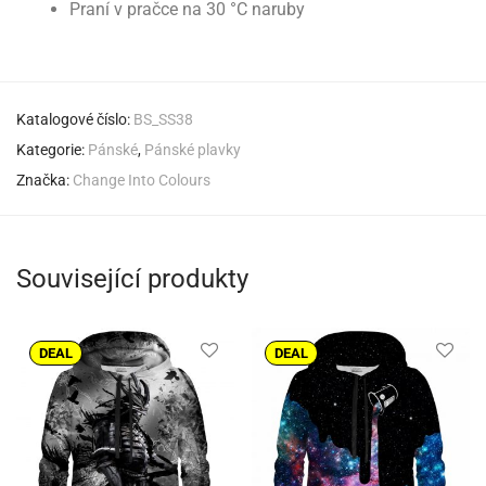
Praní v pračce na 30 °C naruby
Katalogové číslo:
BS_SS38
Kategorie:
Pánské
,
Pánské plavky
Značka:
Change Into Colours
Související produkty
DEAL
DEAL