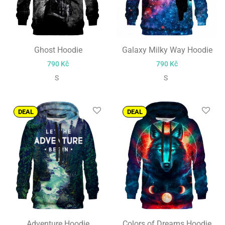
Ghost Hoodie
Galaxy Milky Way Hoodie
790
Kč
790
Kč
S
S
DEAL
DEAL
Adventure Hoodie
Colors of Dreams Hoodie