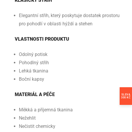
KLASICKÝ STŘIH
Elegantní střih, který poskytuje dostatek prostoru
pro pohodlí v oblasti hýždí a stehen
VLASTNOSTI PRODUKTU
Odolný potisk
Pohodlný střih
Lehká tkanina
Boční kapsy
MATERIÁL A PÉČE
SLEVA
300 KČ
Měkká a příjemná tkanina
Nežehlit
Nečistit chemicky