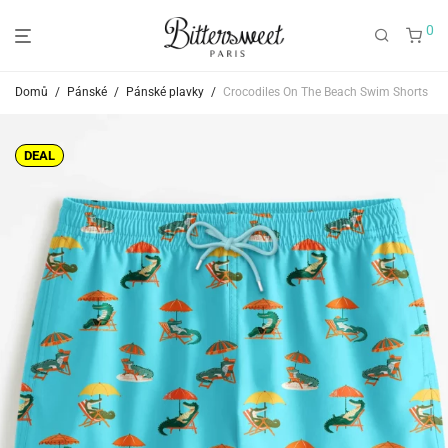
0
Domů
/
Pánské
/
Pánské plavky
/
Crocodiles On The Beach Swim Shorts
DEAL