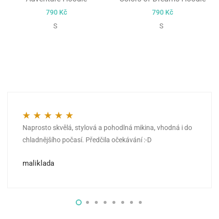
790
Kč
790
Kč
S
S
Naprosto skvělá, stylová a pohodlná mikina, vhodná i do
Hodnocení
5
z 5
chladnějšího počasí. Předčila očekávání :-D
maliklada