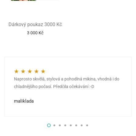
Dárkový poukaz 3000 Kč
3 000
Kč
Naprosto skvělá, stylová a pohodlná mikina, vhodná i do
Hodnocení
5
z 5
chladnějšího počasí. Předčila očekávání :-D
maliklada