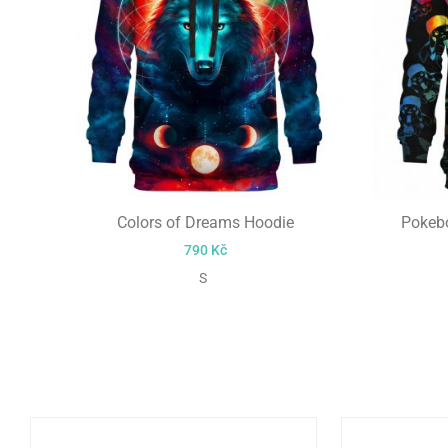
Colors of Dreams Hoodie
Pokebo
790
Kč
S