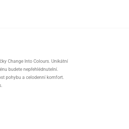
čky Change Into Colours. Unikátní
azénu budete nepřehlédnutelní.
st pohybu a celodenní komfort.
s.