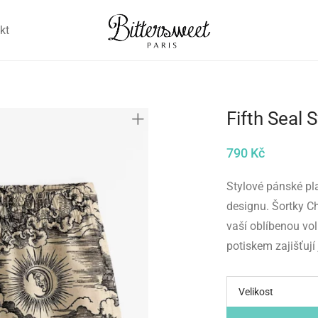
kt
Fifth Seal
790
Kč
Stylové pánské pla
designu. Šortky Ch
vaší oblíbenou vo
potiskem zajišťují
Velikost