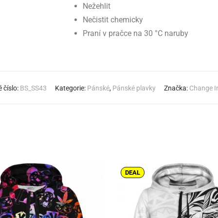
Nežehlit
Nečistit chemicky
Praní v pračce na 30 °C naruby
 číslo:
BS_SS43
Kategorie:
Pánské
,
Pánské plavky
Značka:
Change I
DEAL