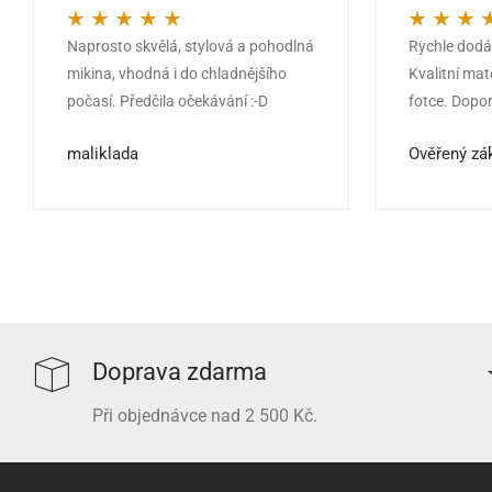
Naprosto skvělá, stylová a pohodlná
Rychle dodán
Hodnocení
5
z 5
Hodnocení
5
mikina, vhodná i do chladnějšího
Kvalitní mat
počasí. Předčila očekávání :-D
fotce. Dopor
maliklada
Ověřený zá
Doprava zdarma
Při objednávce nad 2 500 Kč.