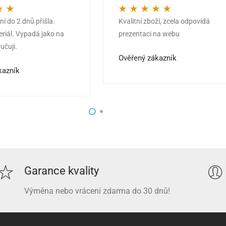
í do 2 dnů přišla.
Kvalitní zboží, zcela odpovídá
z 5
Hodnocení
5
z 5
eriál. Vypadá jako na
prezentaci na webu
učuji.
Ověřený zákazník
kazník
Garance kvality
Výměna nebo vrácení zdarma do 30 dnů!