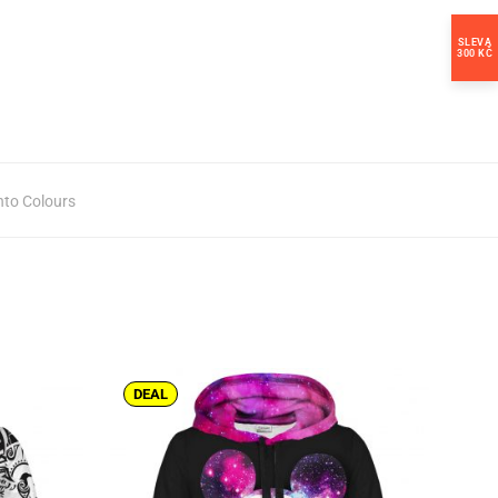
SLEVA
300 KČ
nto Colours
DEAL