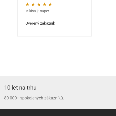
Mikina je super
Kvalit
Hodnocení
5
z 5
Hodno
jedno
Ověřený zákazník
Ověře
10 let na trhu
80 000+ spokojených zákazníků.