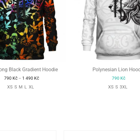
ng Black Gradient Hoodie
Polynesian Lion Hood
790
Kč
–
1 490
Kč
790
Kč
XS S M L XL
XS S 3XL