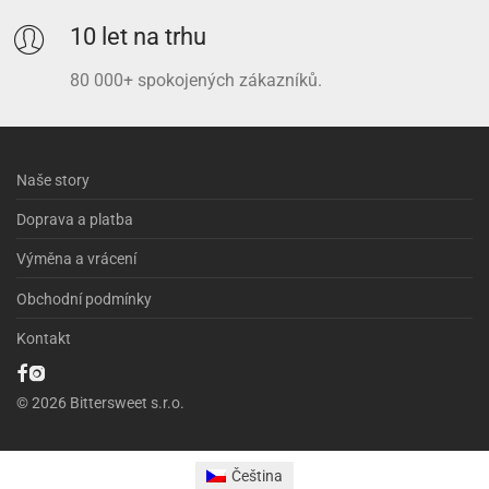
10 let na trhu
80 000+ spokojených zákazníků.
Naše story
Doprava a platba
Výměna a vrácení
Obchodní podmínky
Kontakt
© 2026 Bittersweet s.r.o.
Čeština