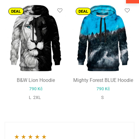
DEAL
DEAL
B&W Lion Hoodie
Mighty Forest BLUE Hoodie
790
Kč
790
Kč
L 2XL
S