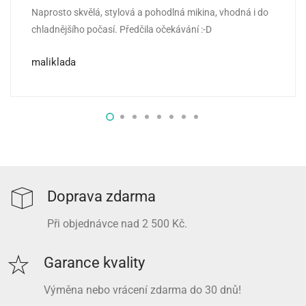
Naprosto skvělá, stylová a pohodlná mikina, vhodná i do
Hodnocení
5
z 5
chladnějšího počasí. Předčila očekávání :-D
maliklada
Doprava zdarma
Při objednávce nad 2 500 Kč.
Garance kvality
Výměna nebo vrácení zdarma do 30 dnů!