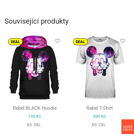
Související produkty
DEAL
DEAL
Rebel BLACK Hoodie
Rebel T-Shirt
790
Kč
490
Kč
XS 3XL
XS 2XL
SLEVA
300 KČ