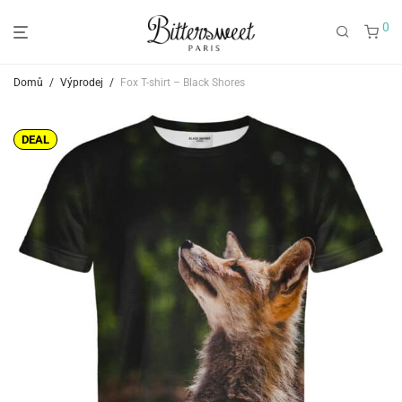
0
Domů
/
Výprodej
/
Fox T-shirt – Black Shores
DEAL