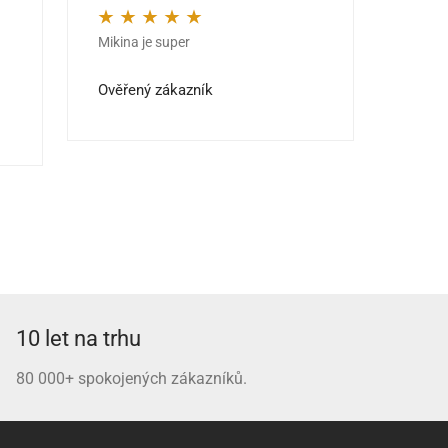
Mikina je super
Kvalit
Hodnocení
5
z 5
Hodno
jedno
Ověřený zákazník
Ověře
10 let na trhu
80 000+ spokojených zákazníků.