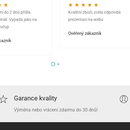
í do 2 dnů přišla.
Kvalitní zboží, zcela odpovídá
z 5
Hodnocení
5
z 5
eriál. Vypadá jako na
prezentaci na webu
učuji.
Ověřený zákazník
kazník
Garance kvality
Výměna nebo vrácení zdarma do 30 dnů!