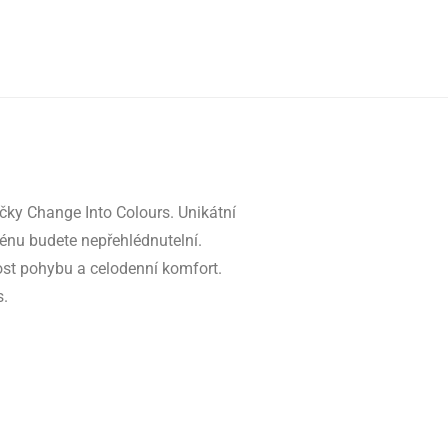
čky Change Into Colours. Unikátní
azénu budete nepřehlédnutelní.
st pohybu a celodenní komfort.
s.