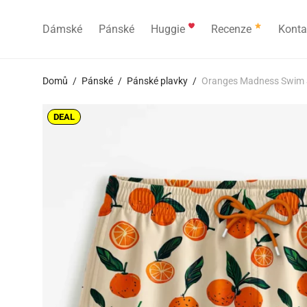
Dámské
Pánské
Huggie
Recenze
Konta
Domů
/
Pánské
/
Pánské plavky
/
Oranges Madness Swim 
DEAL