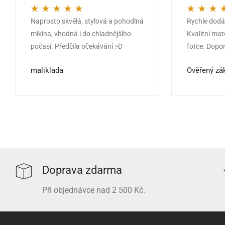
Naprosto skvělá, stylová a pohodlná
Rychle dodán
Hodnocení
5
z 5
Hodnocení
5
mikina, vhodná i do chladnějšího
Kvalitní mat
počasí. Předčila očekávání :-D
fotce. Dopor
maliklada
Ověřený zá
Doprava zdarma
Při objednávce nad 2 500 Kč.