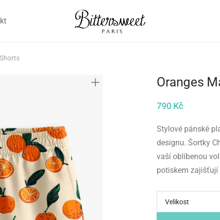
kt
Shorts
Oranges M
790
Kč
Stylové pánské pla
designu. Šortky Ch
vaší oblíbenou vo
potiskem zajišťují
Velikost