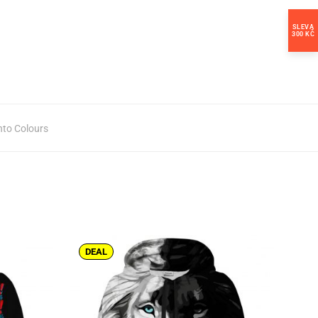
SLEVA
300 KČ
nto Colours
DEAL