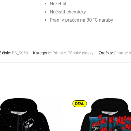
Nežehlit
Nečistit chemicky
Praní v pračce na 30 °C naruby
 číslo:
BS_SS60
Kategorie:
Pánské
,
Pánské plavky
Značka:
Change I
DEAL