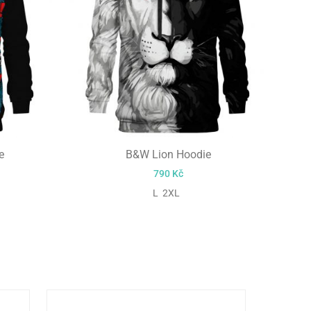
e
B&W Lion Hoodie
790
Kč
L 2XL