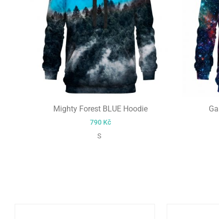
Mighty Forest BLUE Hoodie
Ga
790
Kč
S