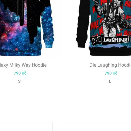
laxy Milky Way Hoodie
Die Laughing Hoodi
790
Kč
790
Kč
S
L