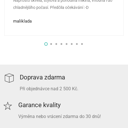
Naprosto skvělá, stylová a pohodlná mikina, vhodná i do
Hodnocení
5
z 5
chladnějšího počasí. Předčila očekávání :-D
maliklada
Doprava zdarma
Při objednávce nad 2 500 Kč.
Garance kvality
Výměna nebo vrácení zdarma do 30 dnů!