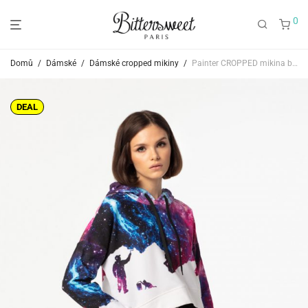
0
Domů
/
Dámské
/
Dámské cropped mikiny
/
Painter CROPPED mikina bez kapsy
DEAL