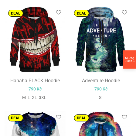
DEAL
DEAL
SLEVA
300 KČ
Hahaha BLACK Hoodie
Adventure Hoodie
790
Kč
790
Kč
M L XL 3XL
S
DEAL
DEAL