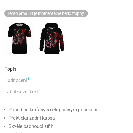
Tento produkt je momentálně nedostupný.
Popis
0
Hodnocení
Tabulka velikostí
Pohodlné kraťasy s celoplošným potiskem
Praktická zadní kapsa
Skvěle padnoucí střih