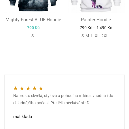
Mighty Forest BLUE Hoodie
Painter Hoodie
790
Kč
790
Kč
–
1 490
Kč
S
S M L XL 2XL
Naprosto skvělá, stylová a pohodlná mikina, vhodná i do
Hodnocení
5
z 5
chladnějšího počasí. Předčila očekávání :-D
maliklada