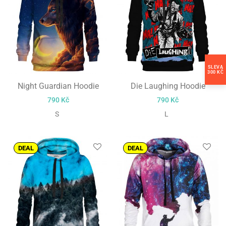
SLEVA
300 KČ
Night Guardian Hoodie
Die Laughing Hoodie
790
Kč
790
Kč
S
L
DEAL
DEAL