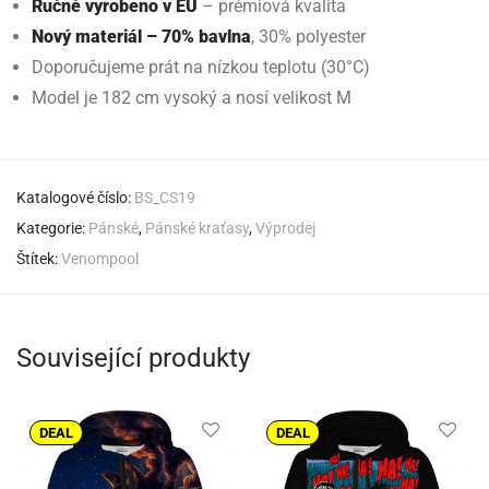
Ručně vyrobeno v EU
– prémiová kvalita
Nový materiál – 70% bavlna
, 30% polyester
Doporučujeme prát na nízkou teplotu (30°C)
Model je 182 cm vysoký a nosí velikost M
Katalogové číslo:
BS_CS19
Kategorie:
Pánské
,
Pánské kraťasy
,
Výprodej
Štítek:
Venompool
Související produkty
DEAL
DEAL