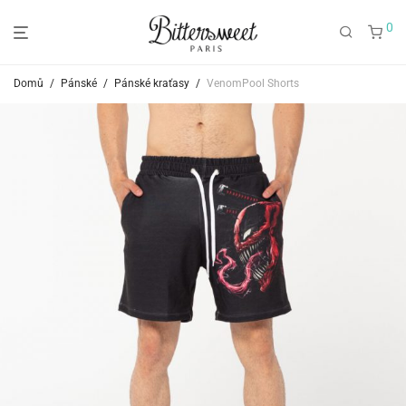
0
Domů
/
Pánské
/
Pánské kraťasy
/
VenomPool Shorts