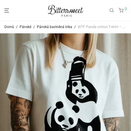
0
Domů
/
Pánské
/
Pánská bavlněná trika
/
WTF Panda cotton T-shirt – White