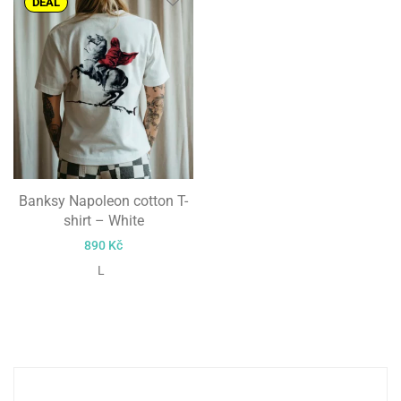
DEAL
Banksy Napoleon cotton T-
shirt – White
890
Kč
L