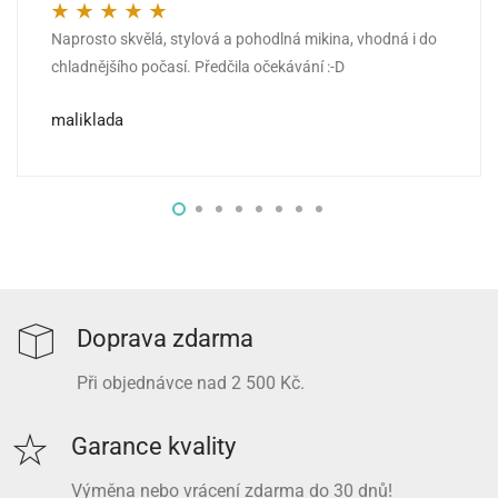
Naprosto skvělá, stylová a pohodlná mikina, vhodná i do
Hodnocení
5
z 5
chladnějšího počasí. Předčila očekávání :-D
maliklada
Doprava zdarma
Při objednávce nad 2 500 Kč.
Garance kvality
Výměna nebo vrácení zdarma do 30 dnů!