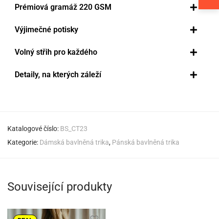
Prémiová gramáž 220 GSM
Výjimečné potisky
Volný střih pro každého
Detaily, na kterých záleží
Katalogové číslo:
BS_CT23
Kategorie:
Dámská bavlněná trika
,
Pánská bavlněná trika
Související produkty