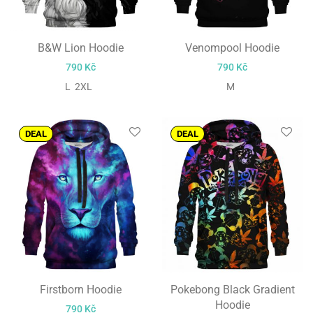
B&W Lion Hoodie
Venompool Hoodie
790
Kč
790
Kč
L 2XL
M
DEAL
DEAL
Firstborn Hoodie
Pokebong Black Gradient
Hoodie
790
Kč