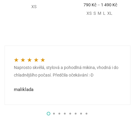
790
Kč
–
1 490
Kč
XS
XS S M L XL
Naprosto skvělá, stylová a pohodlná mikina, vhodná i do
Hodnocení
5
z 5
chladnějšího počasí. Předčila očekávání :-D
maliklada