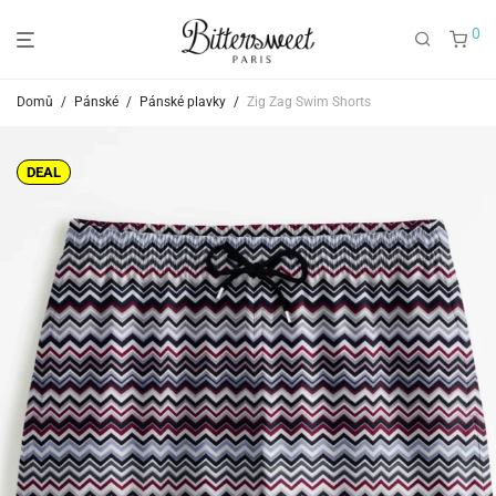
0
Domů
/
Pánské
/
Pánské plavky
/
Zig Zag Swim Shorts
DEAL