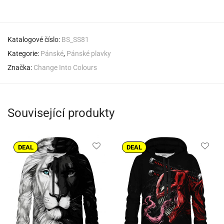
Katalogové číslo:
BS_SS81
Kategorie:
Pánské
,
Pánské plavky
Značka:
Change Into Colours
Související produkty
DEAL
DEAL