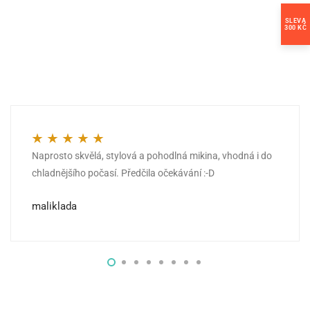
SLEVA
300 KČ
Naprosto skvělá, stylová a pohodlná mikina, vhodná i do
Hodnocení
5
z 5
chladnějšího počasí. Předčila očekávání :-D
maliklada