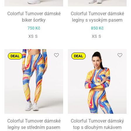
Colorful Turnover dámské
Colorful Turnover dámské
biker šortky
legíny s vysokým pasem
750
Kč
850
Kč
XS S
XS S
DEAL
DEAL
Colorful Turnover dámské
Colorful Turnover dámský
legíny se středním pasem
top s dlouhým rukávem