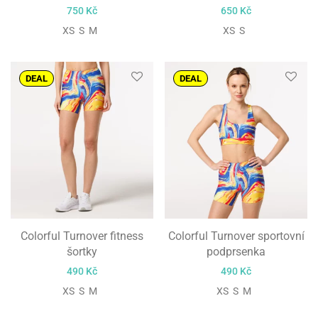
750
Kč
650
Kč
XS S M
XS S
DEAL
DEAL
Colorful Turnover fitness
Colorful Turnover sportovní
šortky
podprsenka
490
Kč
490
Kč
XS S M
XS S M