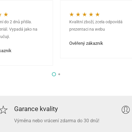
í do 2 dnů přišla.
Kvalitní zboží, zcela odpovídá
z 5
Hodnocení
5
z 5
eriál. Vypadá jako na
prezentaci na webu
učuji.
Ověřený zákazník
kazník
Garance kvality
Výměna nebo vrácení zdarma do 30 dnů!