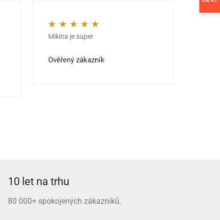
300 KČ
Mikina je super
Kvalit
Hodnocení
5
z 5
Hodno
jedno
Ověřený zákazník
Ověře
10 let na trhu
80 000+ spokojených zákazníků.