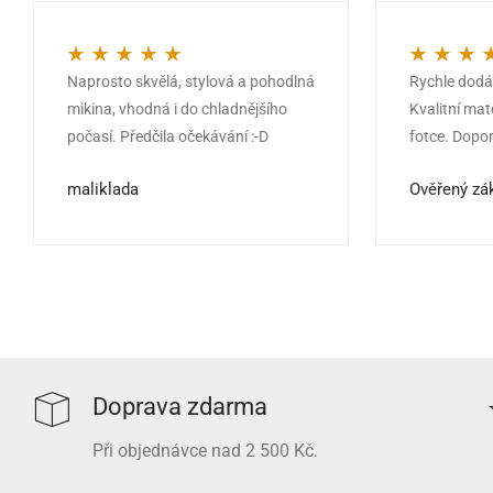
Naprosto skvělá, stylová a pohodlná
Rychle dodán
Hodnocení
5
z 5
Hodnocení
5
mikina, vhodná i do chladnějšího
Kvalitní mat
počasí. Předčila očekávání :-D
fotce. Dopor
maliklada
Ověřený zá
Doprava zdarma
Při objednávce nad 2 500 Kč.