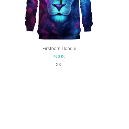
Firstborn Hoodie
790
Kč
XS