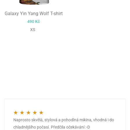
Galaxy Yin Yang Wolf T-shirt
490
Kč
XS
Naprosto skvělá, stylová a pohodlná mikina, vhodná i do
Hodnocení
5
z 5
chladnějšího počasí. Předčila očekávání :-D