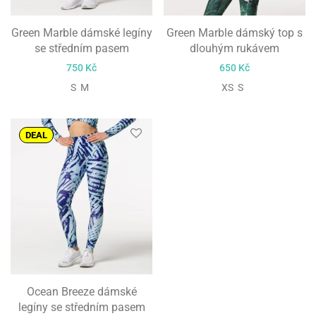
Green Marble dámské legíny
Green Marble dámský top s
se středním pasem
dlouhým rukávem
750
Kč
650
Kč
S M
XS S
DEAL
Ocean Breeze dámské
legíny se středním pasem