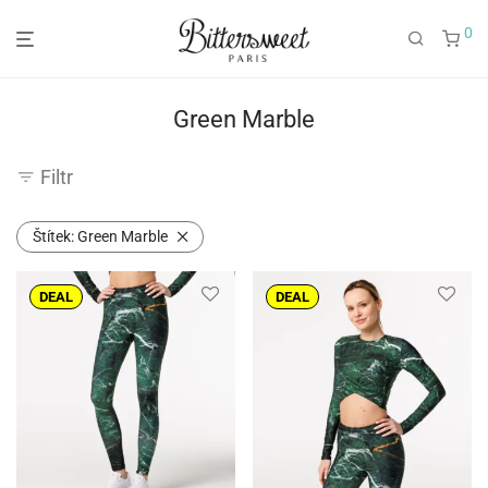
0
Green Marble
Filtr
Štítek:
Green Marble
DEAL
DEAL