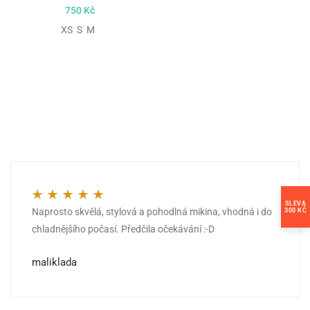
750
Kč
XS S M
SLEVA
Naprosto skvělá, stylová a pohodlná mikina, vhodná i do
300 KČ
Hodnocení
5
z 5
chladnějšího počasí. Předčila očekávání :-D
maliklada