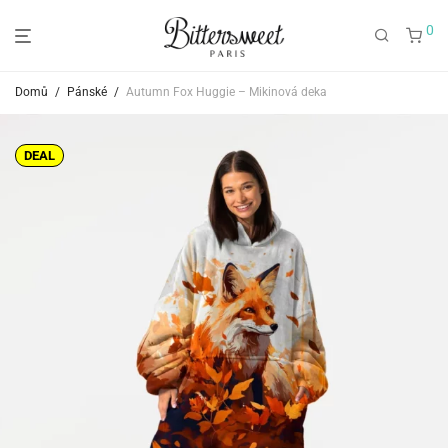
0
Domů
/
Pánské
/
Autumn Fox Huggie – Mikinová deka
DEAL