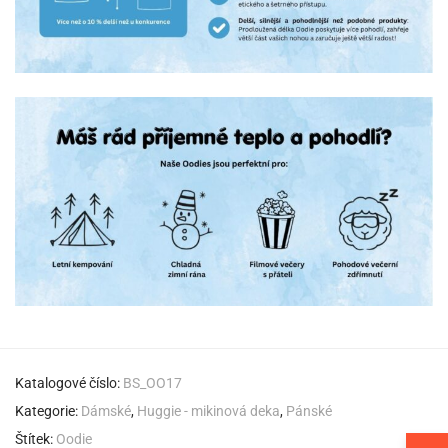
Katalogové číslo:
BS_OO17
Kategorie:
Dámské
,
Huggie - mikinová deka
,
Pánské
Štítek:
Oodie