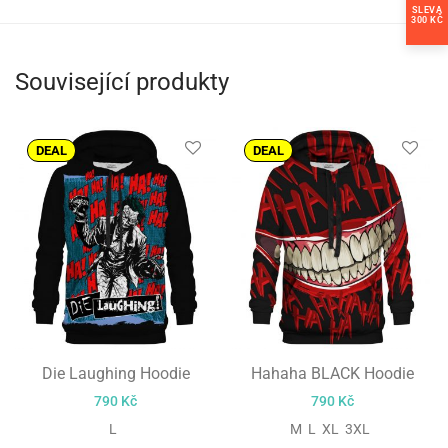
SLEVA
300 KČ
Související produkty
DEAL
DEAL
Die Laughing Hoodie
Hahaha BLACK Hoodie
790
Kč
790
Kč
L
M L XL 3XL