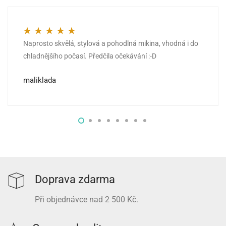
Naprosto skvělá, stylová a pohodlná mikina, vhodná i do
Hodnocení
5
z 5
chladnějšího počasí. Předčila očekávání :-D
maliklada
Doprava zdarma
Při objednávce nad 2 500 Kč.