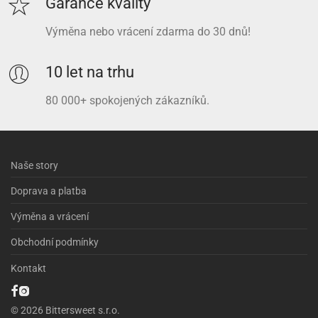
Garance kvality
Výměna nebo vrácení zdarma do 30 dnů!
10 let na trhu
80 000+ spokojených zákazníků.
Naše story
Doprava a platba
Výměna a vrácení
Obchodní podmínky
Kontakt
© 2026 Bittersweet s.r.o.