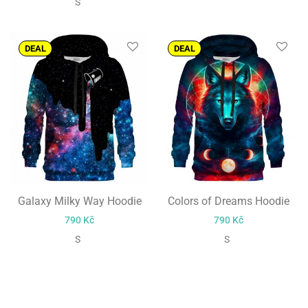
S
DEAL
DEAL
Galaxy Milky Way Hoodie
Colors of Dreams Hoodie
790
Kč
790
Kč
S
S