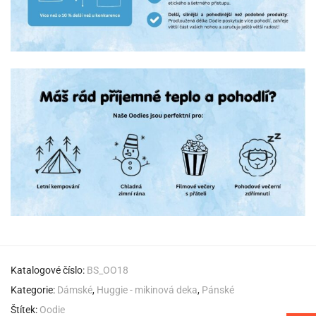
Katalogové číslo:
BS_OO18
Kategorie:
Dámské
,
Huggie - mikinová deka
,
Pánské
Štítek:
Oodie