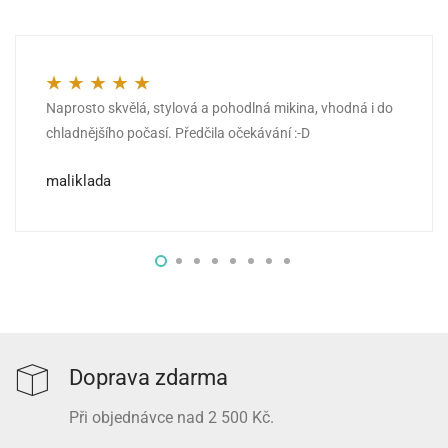
Naprosto skvělá, stylová a pohodlná mikina, vhodná i do
Hodnocení
5
z 5
chladnějšího počasí. Předčila očekávání :-D
maliklada
Doprava zdarma
Při objednávce nad 2 500 Kč.