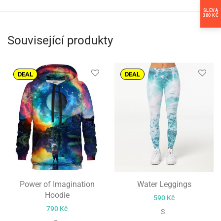
SLEVA
300 KČ
Související produkty
DEAL
DEAL
Power of Imagination
Water Leggings
Hoodie
590
Kč
790
Kč
S