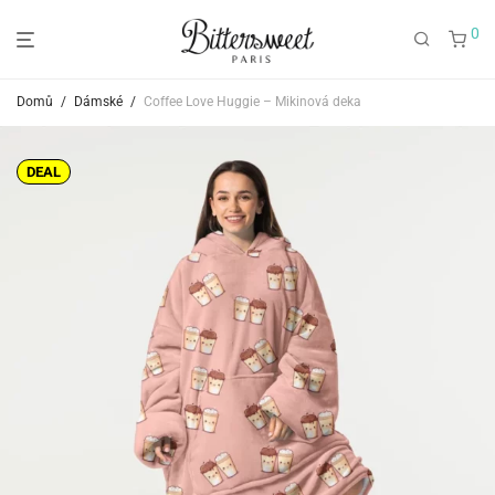
0
Domů
/
Dámské
/
Coffee Love Huggie – Mikinová deka
DEAL