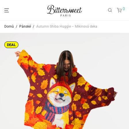
0
Domů
/
Pánské
/
Autumn Shiba Huggie – Mikinová deka
DEAL