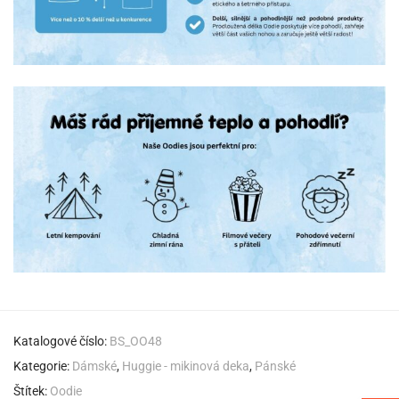
Katalogové číslo:
BS_OO48
Kategorie:
Dámské
,
Huggie - mikinová deka
,
Pánské
Štítek:
Oodie