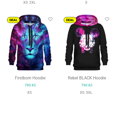
XS 2XL
S
DEAL
DEAL
Firstborn Hoodie
Rebel BLACK Hoodie
790
Kč
790
Kč
XS
XS 3XL