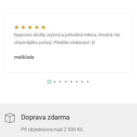
Naprosto skvělá, stylová a pohodlná mikina, vhodná i do
Hodnocení
5
z 5
chladnějšího počasí. Předčila očekávání :-D
maliklada
Doprava zdarma
Při objednávce nad 2 500 Kč.