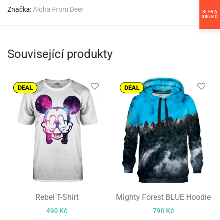
Značka:
Aloha From Deer
SLEVA
300 KČ
Související produkty
DEAL
DEAL
Rebel T-Shirt
Mighty Forest BLUE Hoodie
490
Kč
790
Kč