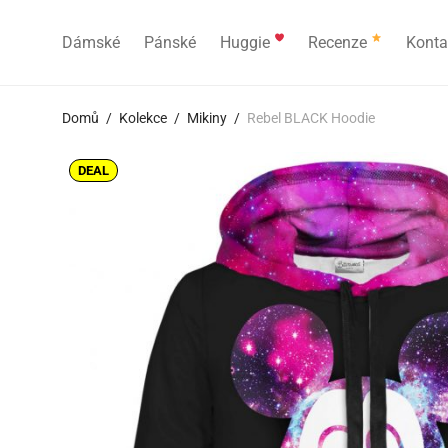
Dámské
Pánské
Huggie
Recenze
Konta
Domů
/
Kolekce
/
Mikiny
/
Rebel BLACK Hoodie
DEAL