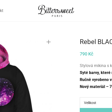
kt
Rebel BLA
790
Kč
Stylová mikina s 
Syté barvy, které
Ručně vyrobeno v
Nový materiál – 
Velikost