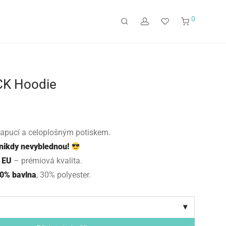
0
CK Hoodie
kapucí a celoplošným potiskem.
 nikdy nevyblednou!
 EU
– prémiová kvalita.
70% bavlna
, 30% polyester.