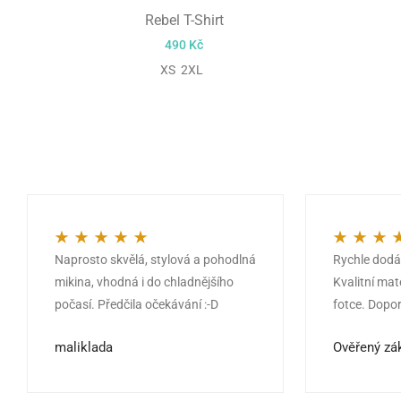
Rebel T-Shirt
490
Kč
XS 2XL
Naprosto skvělá, stylová a pohodlná
Rychle dodán
Hodnocení
5
z 5
Hodnocení
5
mikina, vhodná i do chladnějšího
Kvalitní mat
počasí. Předčila očekávání :-D
fotce. Dopor
maliklada
Ověřený zá