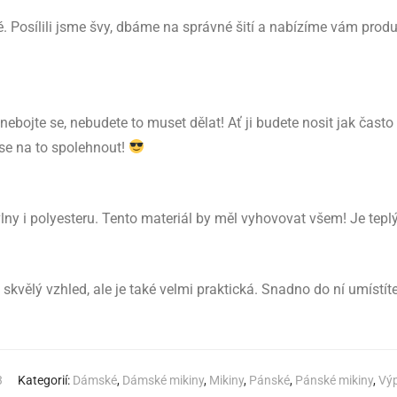
. Posílili jsme švy, dbáme na správné šití a nabízíme vám produ
 nebojte se, nebudete to muset dělat! Ať ji budete nosit jak často
 se na to spolehnout!
y i polyesteru. Tento materiál by měl vyhovovat všem! Je tepl
kvělý vzhled, ale je také velmi praktická. Snadno do ní umístíte
3
Kategorií:
Dámské
,
Dámské mikiny
,
Mikiny
,
Pánské
,
Pánské mikiny
,
Výp