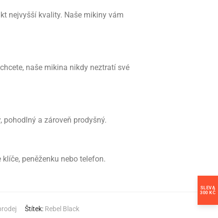
kt nejvyšší kvality. Naše mikiny vám
 chcete, naše mikina nikdy neztratí své
ý, pohodlný a zároveň prodyšný.
 klíče, peněženku nebo telefon.
SLEVA
300 KČ
rodej
Štítek:
Rebel Black