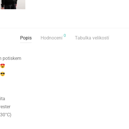
0
Popis
Hodnocení
Tabulka velikostí
m potiskem
ita
yester
(30°C)