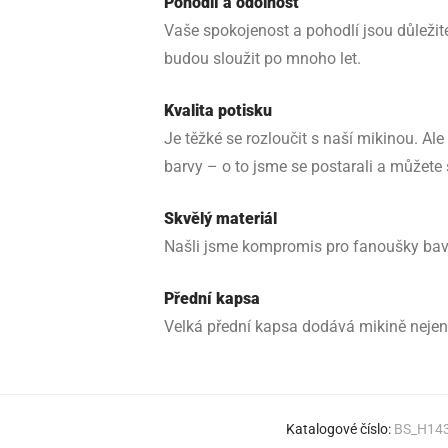
Pohodlí a odolnost
Vaše spokojenost a pohodlí jsou důležité
budou sloužit po mnoho let.
Kvalita potisku
Je těžké se rozloučit s naší mikinou. Ale
barvy – o to jsme se postarali a můžete
Skvělý materiál
Našli jsme kompromis pro fanoušky bavln
Přední kapsa
Velká přední kapsa dodává mikině nejen s
Katalogové číslo:
BS_H14