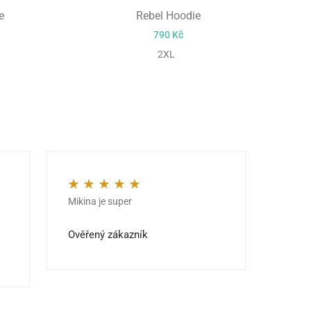
e
Rebel Hoodie
790
Kč
2XL
Mikina je super
Kvalit
Hodnocení
5
z 5
Hodno
jedno
Ověřený zákazník
Ověře