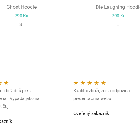
Ghost Hoodie
Die Laughing Hoodi
790
Kč
790
Kč
S
L
í do 2 dnů přišla.
Kvalitní zboží, zcela odpovídá
z 5
Hodnocení
5
z 5
eriál. Vypadá jako na
prezentaci na webu
učuji.
Ověřený zákazník
kazník