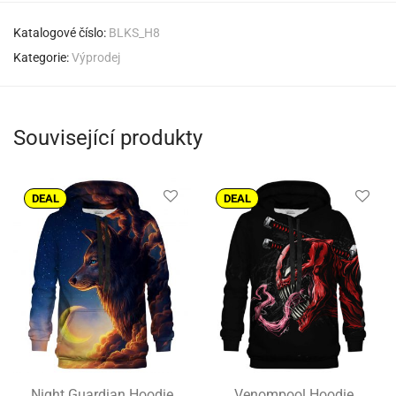
Katalogové číslo:
BLKS_H8
Kategorie:
Výprodej
Související produkty
DEAL
DEAL
Night Guardian Hoodie
Venompool Hoodie