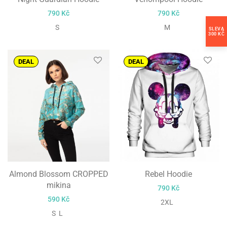
790
Kč
790
Kč
S
M
SLEVA
300 KČ
DEAL
DEAL
Almond Blossom CROPPED
Rebel Hoodie
mikina
790
Kč
590
Kč
2XL
S L