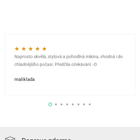
Naprosto skvělá, stylová a pohodlná mikina, vhodná i do
Hodnocení
5
z 5
chladnějšího počasí. Předčila očekávání :-D
maliklada