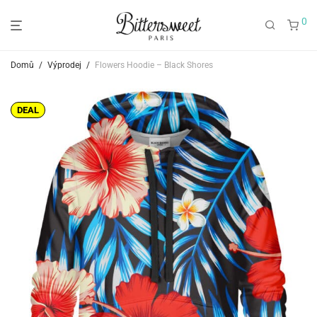
0
Domů
/
Výprodej
/
Flowers Hoodie – Black Shores
DEAL