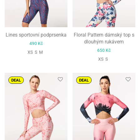
Lines sportovní podprsenka
Floral Pattern dámský top s
dlouhým rukávem
490
Kč
650
Kč
XS S M
XS S
DEAL
DEAL