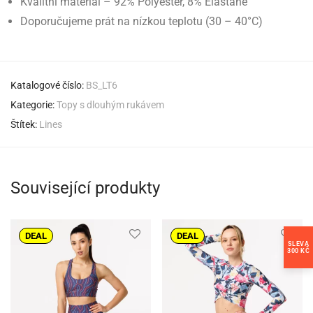
Kvalitní materiál – 92% Polyester, 8% Elastane
Doporučujeme prát na nízkou teplotu (30 – 40°C)
Katalogové číslo:
BS_LT6
Kategorie:
Topy s dlouhým rukávem
Štítek:
Lines
Související produkty
DEAL
DEAL
SLEVA
300 KČ