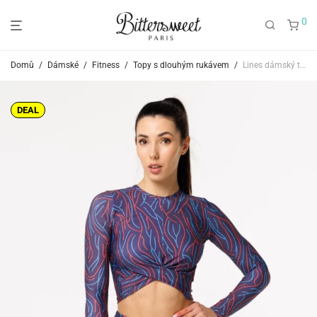
0
Domů
/
Dámské
/
Fitness
/
Topy s dlouhým rukávem
/
Lines dámský top s dlouhým rukávem
DEAL