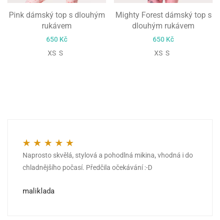
Pink dámský top s dlouhým
Mighty Forest dámský top s
rukávem
dlouhým rukávem
650
Kč
650
Kč
XS S
XS S
Naprosto skvělá, stylová a pohodlná mikina, vhodná i do
Hodnocení
5
z 5
chladnějšího počasí. Předčila očekávání :-D
maliklada