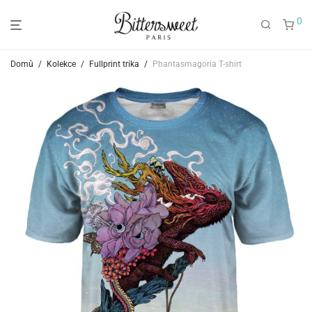
0
Domů
/
Kolekce
/
Fullprint trika
/
Phantasmagoria T-shirt