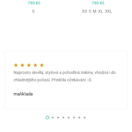
790
Kč
790
Kč
S
XS S M XL 3XL
Naprosto skvělá, stylová a pohodlná mikina, vhodná i do
Hodnocení
5
z 5
chladnějšího počasí. Předčila očekávání :-D
maliklada