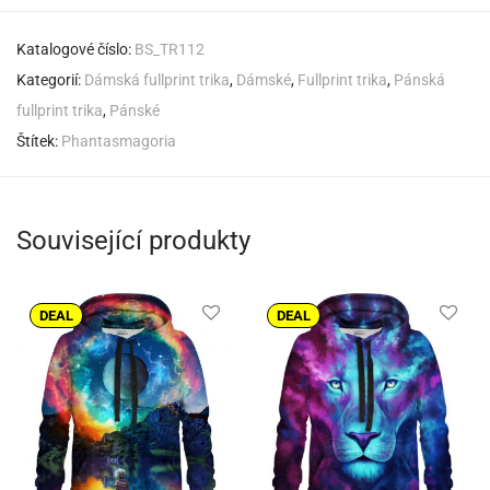
Katalogové číslo:
BS_TR112
Kategorií:
Dámská fullprint trika
,
Dámské
,
Fullprint trika
,
Pánská
fullprint trika
,
Pánské
Štítek:
Phantasmagoria
Související produkty
DEAL
DEAL