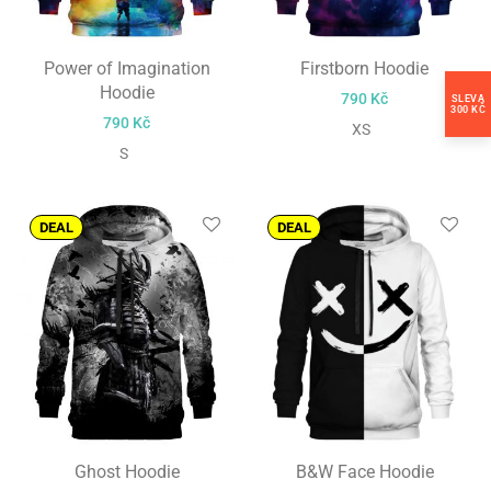
Power of Imagination
Firstborn Hoodie
Hoodie
790
Kč
SLEVA
300 KČ
790
Kč
XS
S
DEAL
DEAL
Ghost Hoodie
B&W Face Hoodie