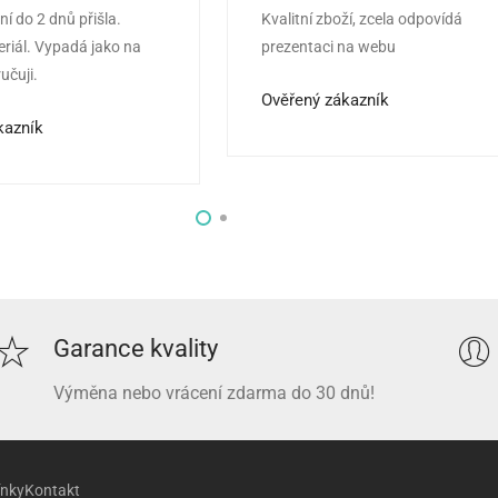
í do 2 dnů přišla.
Kvalitní zboží, zcela odpovídá
z 5
Hodnocení
5
z 5
eriál. Vypadá jako na
prezentaci na webu
učuji.
Ověřený zákazník
kazník
Garance kvality
Výměna nebo vrácení zdarma do 30 dnů!
ínky
Kontakt