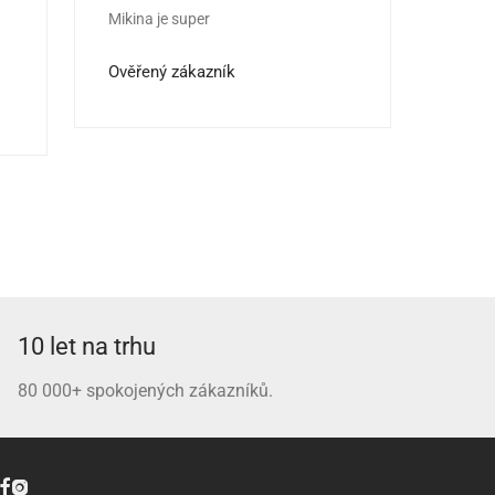
Mikina je super
Kvalit
Hodnocení
5
z 5
Hodno
jedno
Ověřený zákazník
Ověře
10 let na trhu
80 000+ spokojených zákazníků.