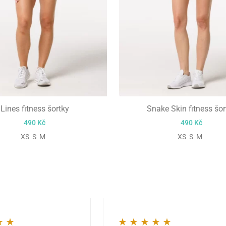
Lines fitness šortky
Snake Skin fitness šor
490
Kč
490
Kč
XS S M
XS S M