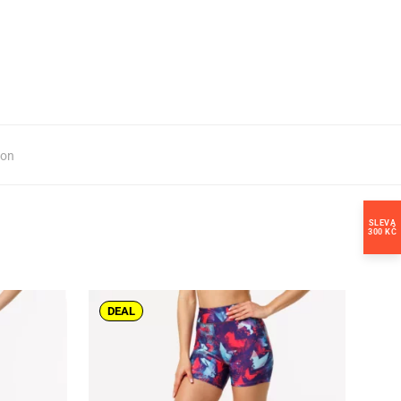
ion
SLEVA
300 KČ
DEAL