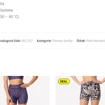
ita
Elastane
(30 – 40 °C)
talogové číslo:
BS_FS7
Kategorie:
Fitness šortky
Štítek:
Pink Revolut
DEAL