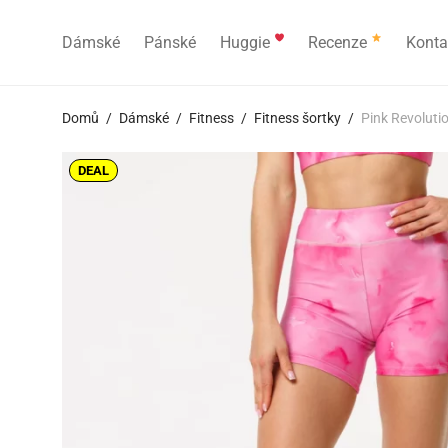
Dámské
Pánské
Huggie
Recenze
Konta
Domů
/
Dámské
/
Fitness
/
Fitness šortky
/
Pink Revolutio
DEAL