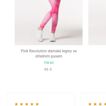
Pink Revolution dámské legíny se
středním pasem
750
Kč
XS S