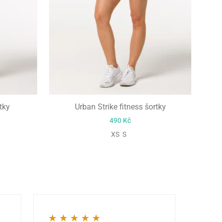
tky
Urban Strike fitness šortky
490
Kč
XS S