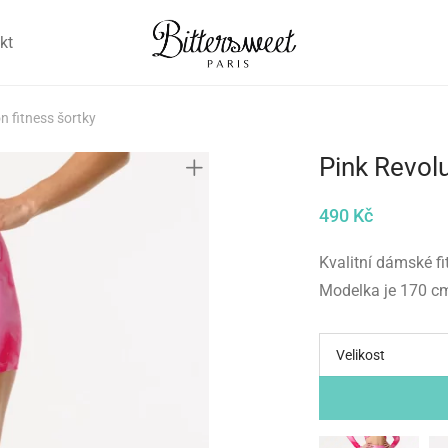
kt
n fitness šortky
Pink Revolu
490
Kč
Kvalitní dámské f
Modelka je 170 cm
Velikost