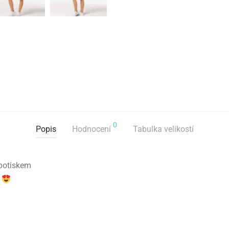
0
Popis
Hodnocení
Tabulka velikostí
 potiskem
!