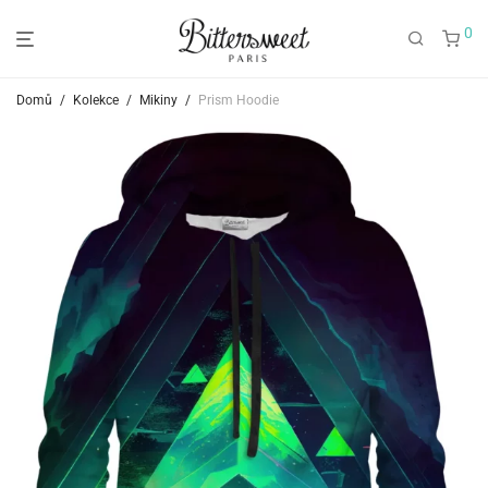
0
Domů
/
Kolekce
/
Mikiny
/
Prism Hoodie