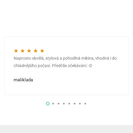
Naprosto skvělá, stylová a pohodlná mikina, vhodná i do
Hodnocení
5
z 5
chladnějšího počasí. Předčila očekávání :-D
maliklada