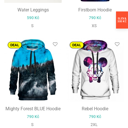
Water Leggings
Firstborn Hoodie
590
Kč
790
Kč
SLEVA
300 KČ
S
XS
DEAL
DEAL
Mighty Forest BLUE Hoodie
Rebel Hoodie
790
Kč
790
Kč
S
2XL