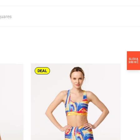
uares
SLEVA
300 KČ
DEAL