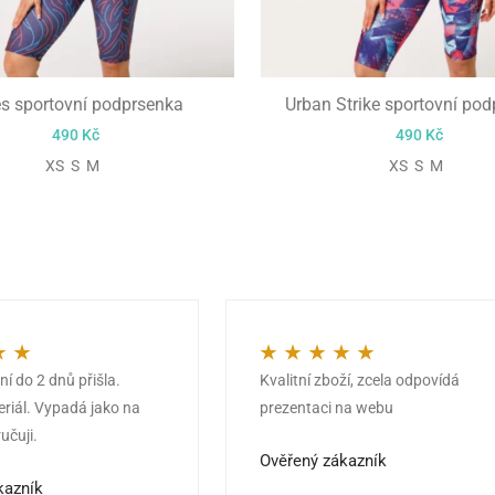
es sportovní podprsenka
Urban Strike sportovní po
490
Kč
490
Kč
XS S M
XS S M
í do 2 dnů přišla.
Kvalitní zboží, zcela odpovídá
z 5
Hodnocení
5
z 5
eriál. Vypadá jako na
prezentaci na webu
učuji.
Ověřený zákazník
kazník