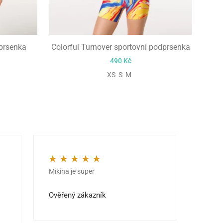
dprsenka
Colorful Turnover sportovní podprsenka
490
Kč
XS S M
Mikina je super
Kvalit
Hodnocení
5
z 5
Hodno
jedno
Ověřený zákazník
Ověře