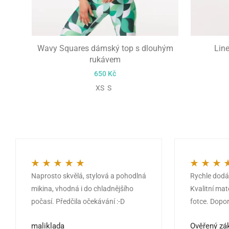
Wavy Squares dámský top s dlouhým
Lin
rukávem
650
Kč
XS S
Naprosto skvělá, stylová a pohodlná
Rychle dodán
Hodnocení
5
z 5
Hodnocení
5
mikina, vhodná i do chladnějšího
Kvalitní mat
počasí. Předčila očekávání :-D
fotce. Dopor
maliklada
Ověřený zá