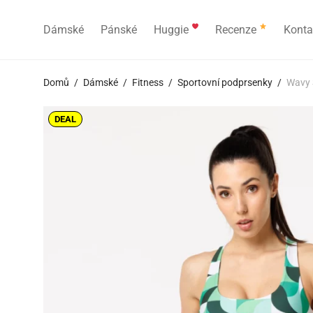
Dámské
Pánské
Huggie
Recenze
Konta
Domů
/
Dámské
/
Fitness
/
Sportovní podprsenky
/
Wavy 
DEAL