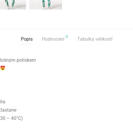
0
Popis
Hodnocení
Tabulka velikostí
plošným potiskem
ita
Elastane
(30 – 40°C)